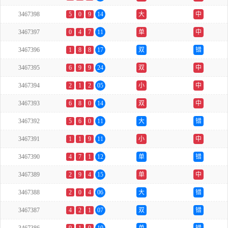
3467398
5
0
9
14
大
中
3467397
0
4
7
11
单
中
3467396
1
8
8
17
双
错
3467395
6
9
9
24
双
中
3467394
2
1
2
05
小
中
3467393
6
8
0
14
双
中
3467392
5
6
0
11
大
错
3467391
1
1
9
11
小
中
3467390
4
7
1
12
单
错
3467389
2
9
4
15
单
中
3467388
2
0
4
06
大
错
3467387
4
2
1
07
双
错