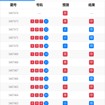
期号
号码
预测
结果
3467474
---
双
---
3467473
3
1
7
11
单
中
3467472
0
9
3
12
大
错
3467471
8
2
5
15
小
错
3467470
9
9
2
20
小
错
3467469
5
8
5
18
双
中
3467468
4
8
3
15
单
中
3467467
4
6
8
18
大
中
3467466
4
0
7
11
双
错
3467465
2
1
0
03
小
中
3467464
0
1
4
05
单
中
3467463
8
9
4
21
小
错