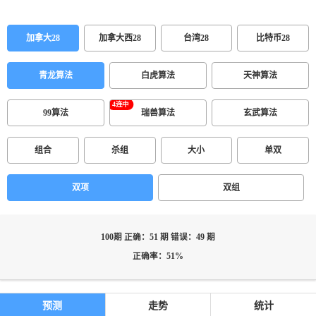
加拿大28
加拿大西28
台湾28
比特币28
青龙算法
白虎算法
天神算法
99算法
瑞兽算法
玄武算法
组合
杀组
大小
单双
双项
双组
100期 正确：51 期 错误：49 期
正确率：51%
预测
走势
统计