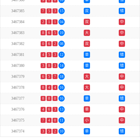
3467386
9
1
0
10
单
错
3467385
7
5
3
15
双
错
3467384
2
1
1
04
双
中
3467383
8
6
5
19
大
中
3467382
0
6
2
08
双
中
3467381
4
5
3
12
单
错
3467380
3
8
3
14
单
错
3467379
6
5
7
18
大
中
3467378
8
4
4
16
大
中
3467377
8
8
0
16
单
错
3467376
4
6
3
13
单
中
3467375
7
4
0
11
小
中
3467374
3
5
2
10
单
错