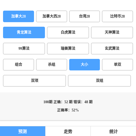
加拿大28
加拿大西28
台湾28
比特币28
青龙算法
白虎算法
天神算法
99算法
瑞兽算法
玄武算法
组合
杀组
大小
单双
双项
双组
100期 正确：52 期 错误：48 期
正确率：52%
预测
走势
统计