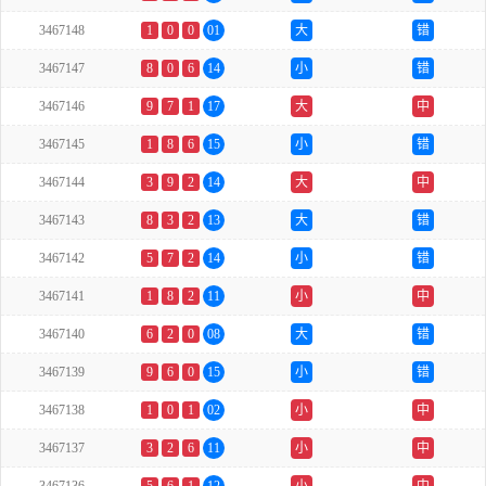
3467148
1
0
0
01
大
错
3467147
8
0
6
14
小
错
3467146
9
7
1
17
大
中
3467145
1
8
6
15
小
错
3467144
3
9
2
14
大
中
3467143
8
3
2
13
大
错
3467142
5
7
2
14
小
错
3467141
1
8
2
11
小
中
3467140
6
2
0
08
大
错
3467139
9
6
0
15
小
错
3467138
1
0
1
02
小
中
3467137
3
2
6
11
小
中