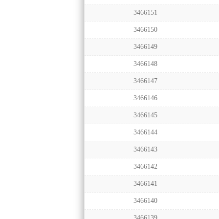
3466151
3466150
3466149
3466148
3466147
3466146
3466145
3466144
3466143
3466142
3466141
3466140
3466139