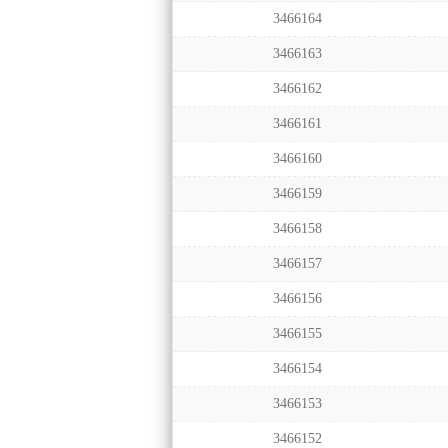
3466164
3466163
3466162
3466161
3466160
3466159
3466158
3466157
3466156
3466155
3466154
3466153
3466152