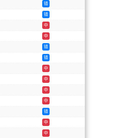
错
错
中
中
错
错
中
中
中
中
错
中
中