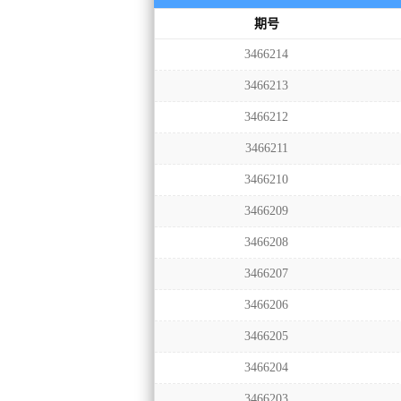
期号
3466214
3466213
3466212
3466211
3466210
3466209
3466208
3466207
3466206
3466205
3466204
3466203