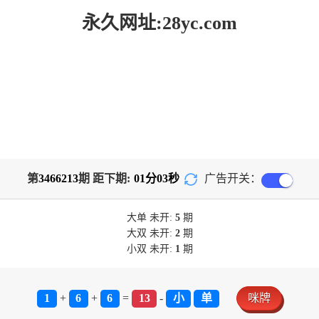
永久网址:28yc.com
第
3466213
期 距下期:
01
分
02
秒
广告开关：
大单
未开:
5
期
大双
未开:
2
期
小双
未开:
1
期
1
+
6
+
6
=
13
-
小
单
咪牌