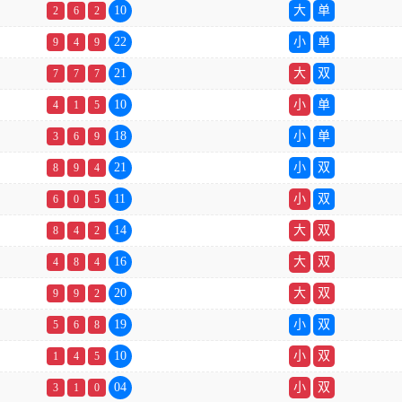
10
大
单
2
6
2
22
小
单
9
4
9
21
大
双
7
7
7
10
小
单
4
1
5
18
小
单
3
6
9
21
小
双
8
9
4
11
小
双
6
0
5
14
大
双
8
4
2
16
大
双
4
8
4
20
大
双
9
9
2
19
小
双
5
6
8
10
小
双
1
4
5
04
小
双
3
1
0