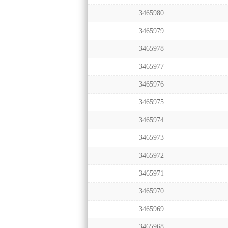
3465980
3465979
3465978
3465977
3465976
3465975
3465974
3465973
3465972
3465971
3465970
3465969
3465968