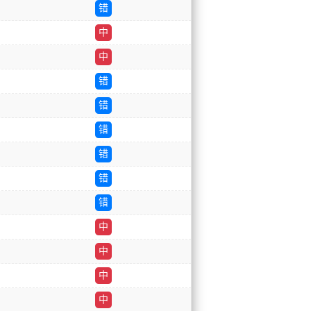
错
中
中
错
错
错
错
错
错
中
中
中
中