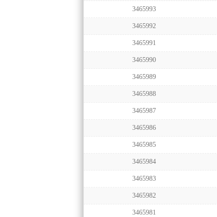
3465993
3465992
3465991
3465990
3465989
3465988
3465987
3465986
3465985
3465984
3465983
3465982
3465981