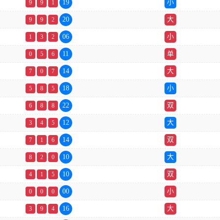
19
小
9
9
1
20
大
9
9
2
06
小
1
3
2
11
单
0
5
6
14
大
7
0
7
18
小
5
8
5
22
双
6
8
8
12
大
3
4
5
14
双
7
1
6
10
大
8
2
0
10
双
4
1
5
00
小
0
0
0
16
大
3
9
4