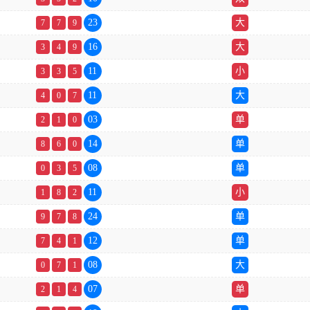
23
大
7
7
9
16
大
3
4
9
11
小
3
3
5
11
大
4
0
7
03
单
2
1
0
14
单
8
6
0
08
单
0
3
5
11
小
1
8
2
24
单
9
7
8
12
单
7
4
1
08
大
0
7
1
07
单
2
1
4