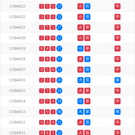
115044523
5
5
3
13
小
双
中
115044522
3
5
5
13
小
双
中
115044521
5
7
5
17
大
单
中
115044520
2
1
9
12
小
双
中
115044519
8
4
5
17
小
单
中
115044518
2
8
5
15
大
双
中
115044517
0
5
8
13
小
双
中
115044516
2
3
0
05
大
双
错
115044515
7
5
7
19
大
单
中
115044514
8
7
4
19
小
单
中
115044513
5
0
3
08
大
单
错
115044512
9
3
9
21
大
双
中
115044511
9
8
5
22
大
双
中