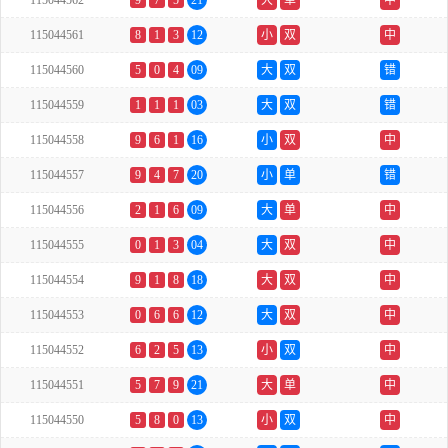
115044562
9
7
5
21
大
单
中
115044561
8
1
3
12
小
双
中
115044560
5
0
4
09
大
双
错
115044559
1
1
1
03
大
双
错
115044558
9
6
1
16
小
双
中
115044557
9
4
7
20
小
单
错
115044556
2
1
6
09
大
单
中
115044555
0
1
3
04
大
双
中
115044554
9
1
8
18
大
双
中
115044553
0
6
6
12
大
双
中
115044552
6
2
5
13
小
双
中
115044551
5
7
9
21
大
单
中
115044550
5
8
0
13
小
双
中