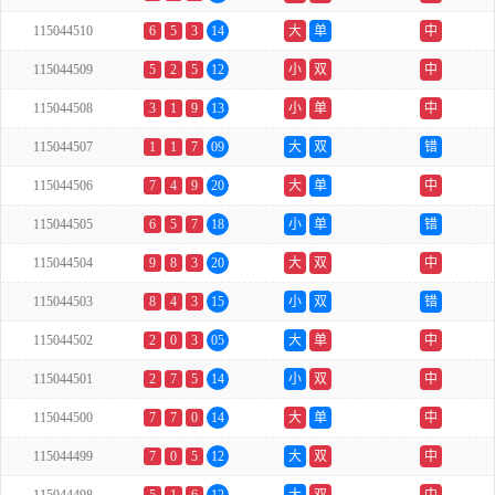
115044510
6
5
3
14
大
单
中
115044509
5
2
5
12
小
双
中
115044508
3
1
9
13
小
单
中
115044507
1
1
7
09
大
双
错
115044506
7
4
9
20
大
单
中
115044505
6
5
7
18
小
单
错
115044504
9
8
3
20
大
双
中
115044503
8
4
3
15
小
双
错
115044502
2
0
3
05
大
单
中
115044501
2
7
5
14
小
双
中
115044500
7
7
0
14
大
单
中
115044499
7
0
5
12
大
双
中