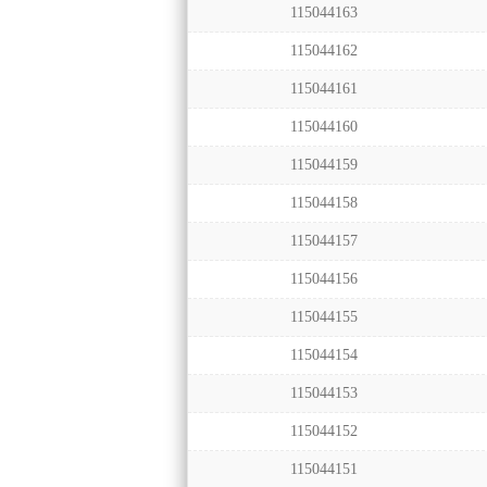
115044163
115044162
115044161
115044160
115044159
115044158
115044157
115044156
115044155
115044154
115044153
115044152
115044151