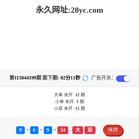
永久网址:28yc.com
第
115044199
期 距下期:
02
分
11
秒
广告开关：
大单
未开:
12
期
小单
未开:
3
期
小双
未开:
15
期
9
+
6
+
9
=
24
-
大
双
咪牌