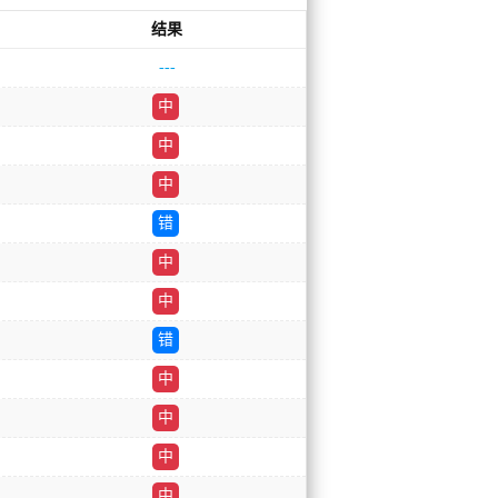
结果
---
中
中
中
错
中
中
错
中
中
中
中