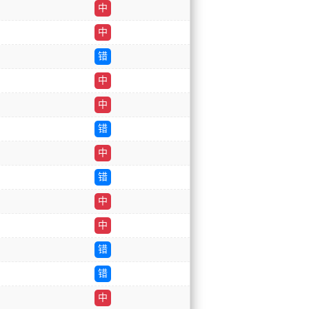
中
中
错
中
中
错
中
错
中
中
错
错
中