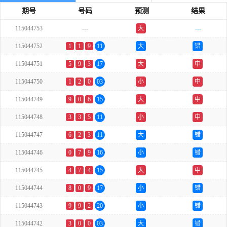
期号
号码
预测
结果
115044753
---
大
---
单
115044752
1
1
9
11
大
错
115044751
5
9
3
17
大
中
115044750
1
2
0
03
小
中
115044749
9
0
6
15
大
中
115044748
3
3
5
11
小
中
115044747
6
2
3
11
大
错
115044746
0
7
9
16
小
错
115044745
4
7
4
15
大
中
115044744
8
0
9
17
小
错
115044743
9
9
2
20
小
错
115044742
3
0
0
03
大
错