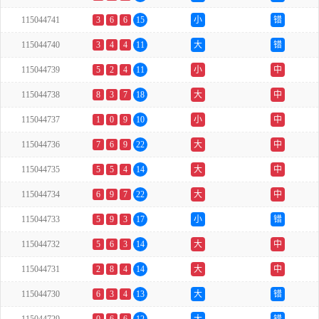
115044741
3
6
6
15
小
错
115044740
3
4
4
11
大
错
115044739
5
2
4
11
小
中
115044738
8
3
7
18
大
中
115044737
1
0
9
10
小
中
115044736
7
6
9
22
大
中
115044735
5
5
4
14
大
中
115044734
6
9
7
22
大
中
115044733
5
9
3
17
小
错
115044732
5
6
3
14
大
中
115044731
2
8
4
14
大
中
115044730
6
3
4
13
大
错