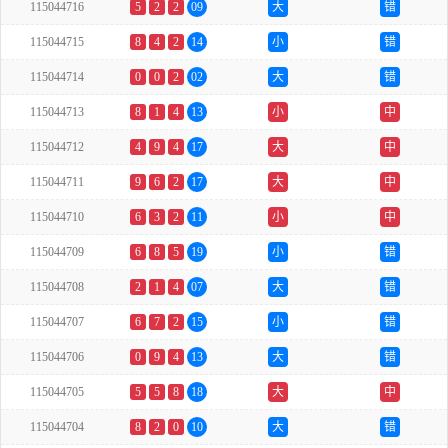
115044716
5
2
2
09
大
错
115044715
8
4
2
14
小
错
115044714
0
0
2
02
大
错
115044713
8
1
4
13
小
中
115044712
4
9
4
17
大
中
115044711
9
6
2
17
大
中
115044710
6
3
2
11
小
中
115044709
6
8
5
19
小
错
115044708
2
1
4
07
大
错
115044707
6
7
2
15
小
错
115044706
0
9
4
13
大
错
115044705
5
5
8
18
大
中
115044704
8
2
0
10
大
错