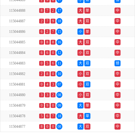
115044889
2
9
6
17
小
双
错
115044888
8
7
2
17
大
单
中
115044887
2
7
9
18
大
双
中
115044886
6
2
7
15
小
单
中
115044885
0
8
8
16
大
双
中
115044884
6
6
0
12
小
双
中
115044883
0
5
6
11
大
双
错
115044882
2
8
0
10
小
双
中
115044881
0
4
3
07
小
双
中
115044880
3
3
2
08
小
双
中
115044879
0
9
0
09
大
单
中
115044878
5
6
7
18
大
单
中
115044877
8
0
0
08
大
双
中