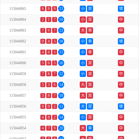
115044965
6
8
9
23
小
双
错
115044964
2
1
7
10
小
双
中
115044963
7
9
7
23
大
单
中
115044962
9
4
5
18
小
单
错
115044961
4
6
5
15
小
单
中
115044960
5
6
5
16
小
双
中
115044959
7
8
7
22
小
双
中
115044958
5
3
6
14
大
双
中
115044957
3
8
7
18
大
双
中
115044956
0
9
2
11
大
双
错
115044955
4
8
2
14
小
双
中
115044954
4
7
9
20
大
单
中