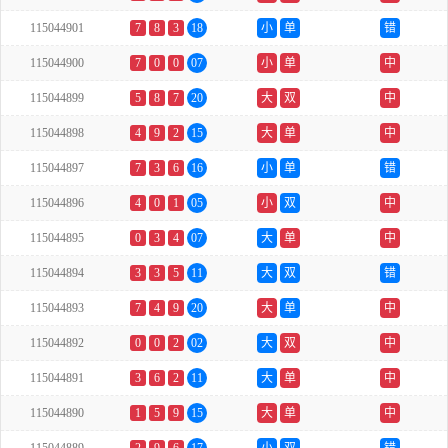
115044901
7
8
3
18
小
单
错
115044900
7
0
0
07
小
单
中
115044899
5
8
7
20
大
双
中
115044898
4
9
2
15
大
单
中
115044897
7
3
6
16
小
单
错
115044896
4
0
1
05
小
双
中
115044895
0
3
4
07
大
单
中
115044894
3
3
5
11
大
双
错
115044893
7
4
9
20
大
单
中
115044892
0
0
2
02
大
双
中
115044891
3
6
2
11
大
单
中
115044890
1
5
9
15
大
单
中