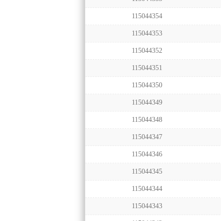
115044354
115044353
115044352
115044351
115044350
115044349
115044348
115044347
115044346
115044345
115044344
115044343