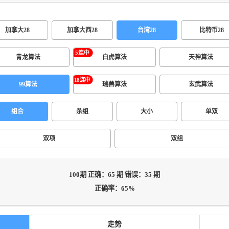
加拿大28
加拿大西28
台湾28
比特币28
青龙算法
白虎算法
天神算法
99算法
瑞兽算法
玄武算法
组合
杀组
大小
单双
双项
双组
100期 正确：65 期 错误：35 期
正确率：65%
走势