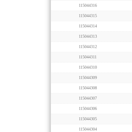
115044316
115044315
115044314
115044313
115044312
115044311
115044310
115044309
115044308
115044307
115044306
115044305
115044304