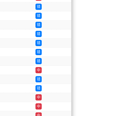
错
错
错
错
错
错
错
中
错
错
中
中
中