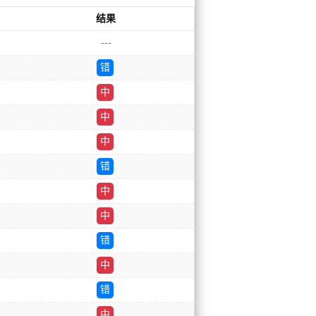
结果
---
错
中
中
中
错
中
中
错
中
错
中