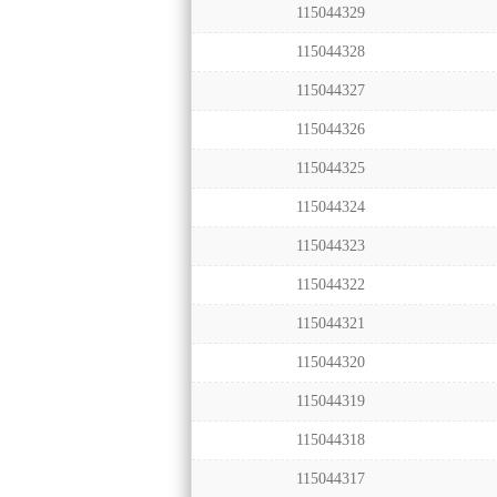
115044329
115044328
115044327
115044326
115044325
115044324
115044323
115044322
115044321
115044320
115044319
115044318
115044317