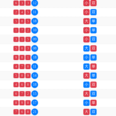
12
小
双
6
3
3
11
小
双
2
4
5
18
大
单
5
8
5
10
小
单
1
7
2
09
小
双
3
1
5
08
大
双
5
0
3
18
小
单
9
8
1
11
大
单
4
7
0
14
大
单
5
0
9
18
小
双
4
6
8
15
大
双
6
7
2
17
小
单
8
9
0
21
大
双
7
6
8