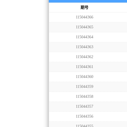
期号
115044366
115044365
115044364
115044363
115044362
115044361
115044360
115044359
115044358
115044357
115044356
115044355