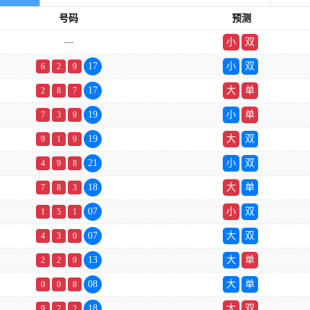
号码
预测
---
小
双
17
小
双
6
2
9
17
大
单
2
8
7
19
小
单
7
3
9
19
大
双
9
1
9
21
小
双
4
9
8
18
大
单
7
8
3
07
小
双
1
5
1
07
大
双
4
3
0
13
大
单
2
2
9
08
大
单
0
0
8
18
大
双
9
7
2