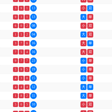
13
小
双
3
9
1
13
大
单
9
3
1
08
小
双
6
0
2
04
大
双
1
1
2
16
大
单
3
7
6
16
大
双
7
5
4
23
小
单
9
7
7
19
小
单
5
9
5
15
小
单
4
3
8
12
大
单
4
4
4
11
大
单
1
8
2
10
小
双
5
0
5