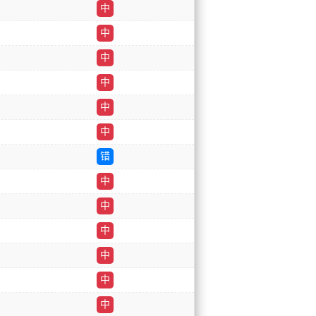
中
中
中
中
中
中
错
中
中
中
中
中
中