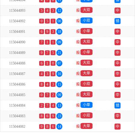
115044094
4
7
0
11
殺
错
大双
115044093
5
4
3
12
殺
中
小双
115044092
0
5
1
06
殺
错
小单
115044091
6
9
3
18
殺
中
大双
115044090
7
1
1
09
殺
中
小单
115044089
9
7
5
21
殺
中
大双
115044088
6
1
0
07
殺
中
大单
115044087
4
3
9
16
殺
中
小双
115044086
8
4
3
15
殺
中
大双
115044085
0
7
2
09
殺
中
小单
115044084
2
7
4
13
殺
错
小双
115044083
8
6
9
23
殺
中
大单
115044082
0
8
6
14
殺
中