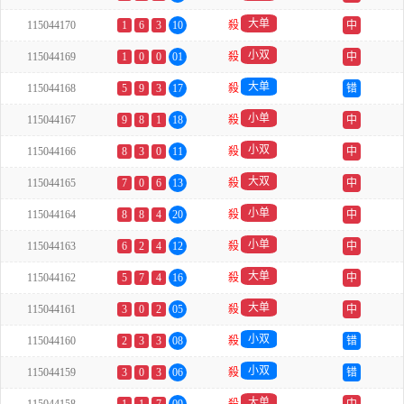
大单
115044170
1
6
3
10
殺
中
小双
115044169
1
0
0
01
殺
中
大单
115044168
5
9
3
17
殺
错
小单
115044167
9
8
1
18
殺
中
小双
115044166
8
3
0
11
殺
中
大双
115044165
7
0
6
13
殺
中
小单
115044164
8
8
4
20
殺
中
小单
115044163
6
2
4
12
殺
中
大单
115044162
5
7
4
16
殺
中
大单
115044161
3
0
2
05
殺
中
小双
115044160
2
3
3
08
殺
错
小双
115044159
3
0
3
06
殺
错
大单