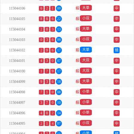
大单
115044106
6
2
1
09
殺
中
小双
115044105
8
8
6
22
殺
中
大单
115044104
2
8
3
13
殺
中
小双
115044103
0
3
6
09
殺
中
大单
115044102
2
9
6
17
殺
错
大双
115044101
4
3
0
07
殺
中
大双
115044100
1
7
9
17
殺
中
大单
115044099
9
3
6
18
殺
中
小单
115044098
7
1
0
08
殺
中
小单
115044097
3
7
0
10
殺
中
小单
115044096
4
8
2
14
殺
中
小双
115044095
2
1
4
07
殺
中
小单