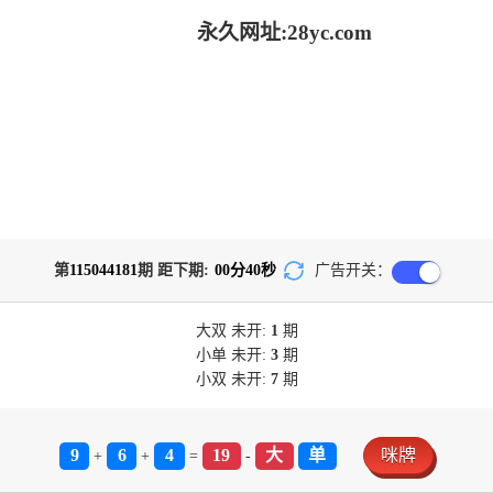
永久网址:28yc.com
第
115044181
期 距下期:
00
分
40
秒
广告开关：
大双
未开:
1
期
小单
未开:
3
期
小双
未开:
7
期
9
6
4
19
大
单
咪牌
+
+
=
-