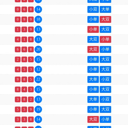
14
小双
大单
0
6
8
18
小单
大双
0
9
9
13
小单
大双
1
3
9
13
大双
小单
4
1
8
20
大双
小单
6
6
8
15
小单
大双
2
8
5
12
小单
大双
4
5
3
22
大单
小双
9
8
5
15
小单
大双
8
4
3
13
大单
小双
3
8
2
19
小单
大双
5
5
9
14
大双
小单
3
3
8