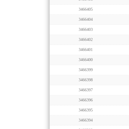
3466405
3466404
3466403
3466402
3466401
3466400
3466399
3466398
3466397
3466396
3466395
3466394