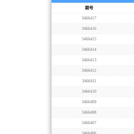
期号
3466417
3466416
3466415
3466414
3466413
3466412
3466411
3466410
3466409
3466408
3466407
3466406