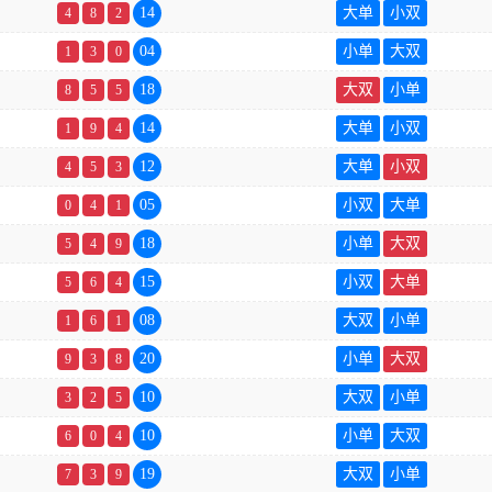
14
大单
小双
4
8
2
04
小单
大双
1
3
0
18
大双
小单
8
5
5
14
大单
小双
1
9
4
12
大单
小双
4
5
3
05
小双
大单
0
4
1
18
小单
大双
5
4
9
15
小双
大单
5
6
4
08
大双
小单
1
6
1
20
小单
大双
9
3
8
10
大双
小单
3
2
5
10
小单
大双
6
0
4
19
大双
小单
7
3
9