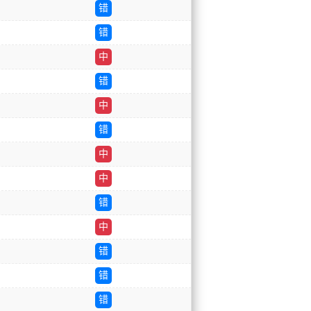
错
错
中
错
中
错
中
中
错
中
错
错
错