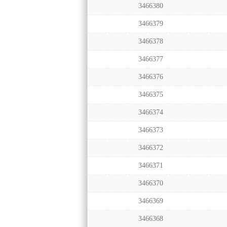
3466380
3466379
3466378
3466377
3466376
3466375
3466374
3466373
3466372
3466371
3466370
3466369
3466368