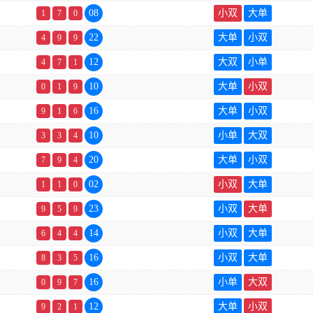
08
小双
大单
1
7
0
22
大单
小双
4
9
9
12
大双
小单
4
7
1
10
大单
小双
0
1
9
16
大单
小双
9
1
6
10
小单
大双
3
3
4
20
大单
小双
7
9
4
02
小双
大单
1
1
0
23
小双
大单
9
5
9
14
小双
大单
6
4
4
16
小双
大单
8
3
5
16
小单
大双
0
9
7
12
大单
小双
9
2
1