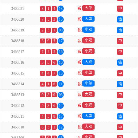
大单
3466521
8
1
4
13
殺
中
大单
3466520
7
5
3
15
殺
错
小双
3466519
2
5
1
08
殺
错
小双
3466518
3
9
5
17
殺
中
小双
3466517
7
4
5
16
殺
中
大双
3466516
5
5
6
16
殺
错
小单
3466515
4
4
7
15
殺
中
小单
3466514
4
1
6
11
殺
错
大双
3466513
0
8
0
08
殺
中
小双
3466512
5
3
6
14
殺
中
大单
3466511
4
5
8
17
殺
错
大双
3466510
6
5
1
12
殺
中
小双