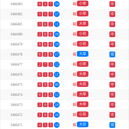
小单
3466483
8
3
7
18
殺
中
小单
3466482
5
5
7
17
殺
中
大单
3466481
3
6
2
11
殺
中
小双
3466480
2
8
8
18
殺
中
小双
3466479
9
6
4
19
殺
中
大单
3466478
6
2
9
17
殺
错
小单
3466477
2
7
3
12
殺
中
大单
3466476
6
1
4
11
殺
中
大双
3466475
0
9
0
09
殺
中
大单
3466474
6
2
3
11
殺
中
大单
3466473
3
8
7
18
殺
中
小双
3466472
1
8
9
18
殺
中
大双
3466471
4
5
5
14
殺
错