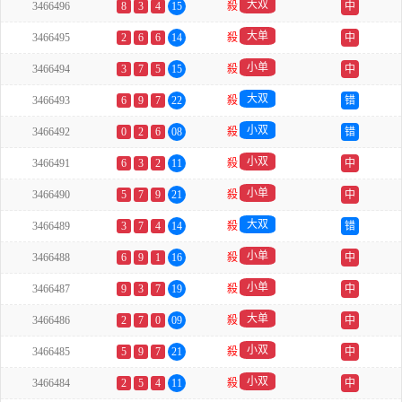
大双
3466496
8
3
4
15
殺
中
大单
3466495
2
6
6
14
殺
中
小单
3466494
3
7
5
15
殺
中
大双
3466493
6
9
7
22
殺
错
小双
3466492
0
2
6
08
殺
错
小双
3466491
6
3
2
11
殺
中
小单
3466490
5
7
9
21
殺
中
大双
3466489
3
7
4
14
殺
错
小单
3466488
6
9
1
16
殺
中
小单
3466487
9
3
7
19
殺
中
大单
3466486
2
7
0
09
殺
中
小双
3466485
5
9
7
21
殺
中
小双
3466484
2
5
4
11
殺
中