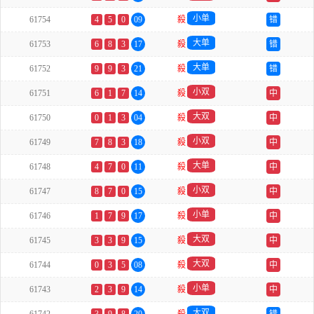
小单
61754
4
5
0
09
殺
错
大单
61753
6
8
3
17
殺
错
大单
61752
9
9
3
21
殺
错
小双
61751
6
1
7
14
殺
中
大双
61750
0
1
3
04
殺
中
小双
61749
7
8
3
18
殺
中
大单
61748
4
7
0
11
殺
中
小双
61747
8
7
0
15
殺
中
小单
61746
1
7
9
17
殺
中
大双
61745
3
3
9
15
殺
中
大双
61744
0
3
5
08
殺
中
小单
61743
2
3
9
14
殺
中
大双