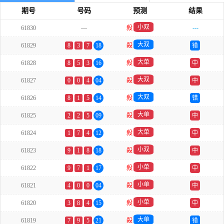
期号
号码
预测
结果
小双
61830
---
殺
---
大双
61829
8
3
7
18
殺
错
大单
61828
8
5
3
16
殺
中
大双
61827
0
0
4
04
殺
中
大双
61826
8
1
5
14
殺
错
大单
61825
2
2
5
09
殺
中
大单
61824
1
7
4
12
殺
中
小双
61823
9
1
8
18
殺
中
小单
61822
9
7
1
17
殺
中
小单
61821
4
0
0
04
殺
中
小单
61820
3
8
4
15
殺
中
大单
61819
7
9
5
21
殺
错