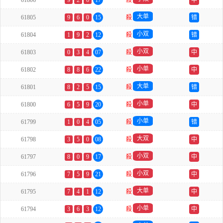
61806
9
2
6
17
殺
中
大单
61805
9
6
0
15
殺
错
小双
61804
1
9
2
12
殺
错
小双
61803
0
3
4
07
殺
中
小单
61802
8
8
6
22
殺
中
大单
61801
8
2
5
15
殺
错
小单
61800
6
5
9
20
殺
中
小单
61799
1
0
4
05
殺
错
大双
61798
3
5
0
08
殺
中
小双
61797
8
0
9
17
殺
中
小双
61796
7
5
9
21
殺
中
大单
61795
7
4
1
12
殺
中
小单
61794
3
6
3
12
殺
中