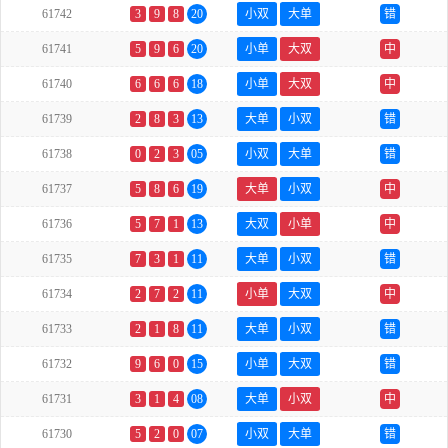
61742
3
9
8
20
小双
大单
错
61741
5
9
6
20
小单
大双
中
61740
6
6
6
18
小单
大双
中
61739
2
8
3
13
大单
小双
错
61738
0
2
3
05
小双
大单
错
61737
5
8
6
19
大单
小双
中
61736
5
7
1
13
大双
小单
中
61735
7
3
1
11
大单
小双
错
61734
2
7
2
11
小单
大双
中
61733
2
1
8
11
大单
小双
错
61732
9
6
0
15
小单
大双
错
61731
3
1
4
08
大单
小双
中
61730
5
2
0
07
小双
大单
错