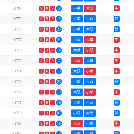
61780
9
0
9
18
小单
大双
中
61779
0
5
8
13
大单
小双
错
61778
8
8
7
23
小单
大双
错
61777
9
6
6
21
小双
大单
中
61776
6
3
1
10
大单
小双
中
61775
5
2
5
12
小双
大单
中
61774
2
6
5
13
大双
小单
中
61773
6
8
9
23
小单
大双
错
61772
3
1
9
13
大双
小单
中
61771
4
8
4
16
大单
小双
错
61770
2
3
2
07
小双
大单
错
61769
2
9
5
16
大双
小单
中