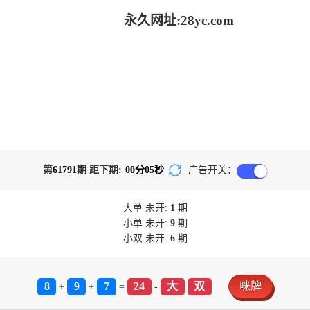
永久网址:28yc.com
第
61791
期 距下期:
00
分
05
秒
广告开关：
大单
未开:
1
期
小单
未开:
9
期
小双
未开:
6
期
8
9
7
24
大
双
咪牌
+
+
=
-