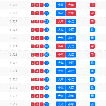
61729
4
6
5
15
小双
大单
中
61728
6
7
6
19
小双
大单
中
61727
7
6
8
21
大单
小双
中
61726
5
7
4
16
大单
小双
错
61725
4
5
9
18
大单
小双
错
61724
3
4
0
07
小单
大双
中
61723
0
1
8
09
小单
大双
中
61722
7
8
3
18
大单
小双
错
61721
5
4
2
11
大单
小双
错
61720
6
6
6
18
大单
小双
错
61719
0
4
2
06
小单
大双
错
61718
2
4
4
10
大双
小单
错
61717
4
6
0
10
大双
小单
错