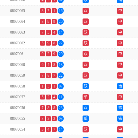
08070066
4
2
1
07
双
错
08070065
8
7
1
16
双
中
08070064
8
9
9
26
双
中
08070063
7
3
4
14
双
中
08070062
5
9
8
22
双
中
08070061
9
2
9
20
双
中
08070060
6
4
8
18
双
中
08070059
7
8
7
22
双
中
08070058
1
5
1
07
双
错
08070057
5
2
4
11
单
中
08070056
7
8
8
23
双
错
08070055
3
2
3
08
单
错
08070054
3
4
7
14
双
中