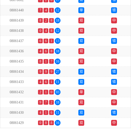
08070002
7
2
8
17
双
错
08061440
7
4
1
12
单
错
08061439
8
2
8
18
双
中
08061438
0
4
8
12
双
中
08061437
6
6
1
13
双
错
08061436
4
6
8
18
双
中
08061435
8
1
7
16
双
中
08061434
9
9
9
27
双
错
08061433
4
6
1
11
双
错
08061432
2
1
0
03
单
中
08061431
9
7
2
18
双
中
08061430
4
1
6
11
双
错
08061429
0
8
8
16
双
中