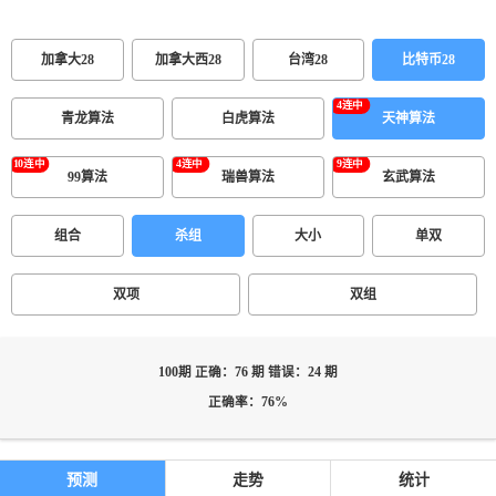
加拿大28
加拿大西28
台湾28
比特币28
青龙算法
白虎算法
天神算法
99算法
瑞兽算法
玄武算法
组合
杀组
大小
单双
双项
双组
100期 正确：76 期 错误：24 期
正确率：76%
预测
走势
统计