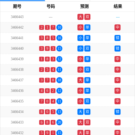
期号
号码
预测
结果
3466443
---
大
双
---
3466442
2
1
7
10
小
单
中
3466441
3
8
5
16
小
单
错
3466440
3
9
3
15
小
双
错
3466439
1
8
3
12
小
单
中
3466438
2
5
4
11
小
双
中
3466437
3
7
8
18
大
单
中
3466436
4
6
2
12
小
单
中
3466435
7
0
4
11
小
双
中
3466434
8
0
5
13
大
双
错
3466433
6
8
6
20
大
双
中
3466432
5
9
1
15
大
单
中