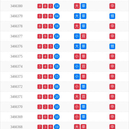
3466380
4
8
2
14
大
单
中
3466379
1
3
0
04
大
单
错
3466378
8
5
5
18
大
单
中
3466377
1
9
4
14
小
双
中
3466376
4
5
3
12
大
单
错
3466375
0
4
1
05
小
单
中
3466374
5
4
9
18
小
双
中
3466373
5
6
4
15
小
单
中
3466372
1
6
1
08
小
单
中
3466371
9
3
8
20
大
双
中
3466370
3
2
5
10
小
单
中
3466369
6
0
4
10
小
单
中
3466368
7
3
9
19
大
单
中