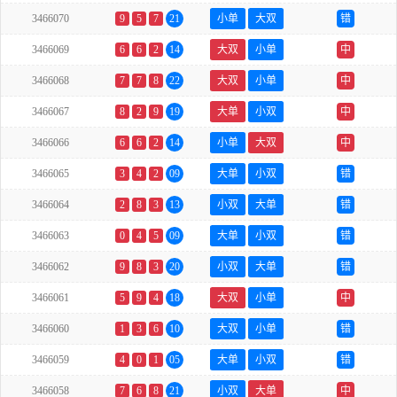
3466070
9
5
7
21
小单
大双
错
3466069
6
6
2
14
大双
小单
中
3466068
7
7
8
22
大双
小单
中
3466067
8
2
9
19
大单
小双
中
3466066
6
6
2
14
小单
大双
中
3466065
3
4
2
09
大单
小双
错
3466064
2
8
3
13
小双
大单
错
3466063
0
4
5
09
大单
小双
错
3466062
9
8
3
20
小双
大单
错
3466061
5
9
4
18
大双
小单
中
3466060
1
3
6
10
大双
小单
错
3466059
4
0
1
05
大单
小双
错
3466058
7
6
8
21
小双
大单
中