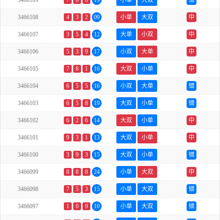
3466109
7
6
6
19
小单
大双
错
3466108
4
3
2
09
小单
大双
中
3466107
3
5
4
12
大单
小双
中
3466106
5
3
9
17
小双
大单
中
3466105
7
8
1
16
大双
小单
中
3466104
6
5
5
16
小双
大单
错
3466103
6
5
8
19
大双
小单
错
3466102
6
2
6
14
大双
小单
中
3466101
9
3
1
13
大双
小单
中
3466100
3
9
3
15
大双
小单
错
3466099
8
8
8
24
小单
大双
中
3466098
7
5
3
15
小单
大双
错
3466097
1
0
9
10
小单
大双
错