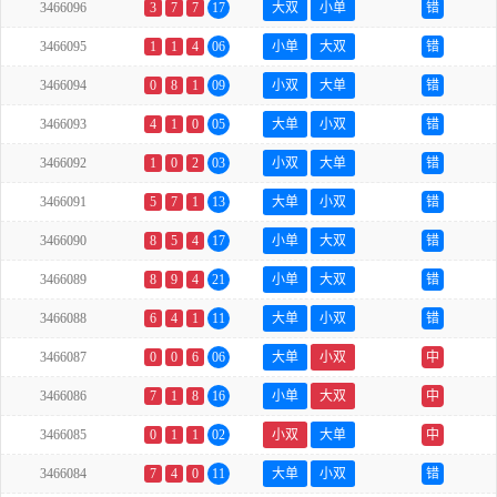
3466096
3
7
7
17
大双
小单
错
3466095
1
1
4
06
小单
大双
错
3466094
0
8
1
09
小双
大单
错
3466093
4
1
0
05
大单
小双
错
3466092
1
0
2
03
小双
大单
错
3466091
5
7
1
13
大单
小双
错
3466090
8
5
4
17
小单
大双
错
3466089
8
9
4
21
小单
大双
错
3466088
6
4
1
11
大单
小双
错
3466087
0
0
6
06
大单
小双
中
3466086
7
1
8
16
小单
大双
中
3466085
0
1
1
02
小双
大单
中
3466084
7
4
0
11
大单
小双
错