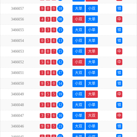
3466057
9
0
9
18
大单
小双
错
3466056
4
3
1
08
小双
大单
中
3466055
3
3
9
15
大双
小单
错
3466054
0
5
8
13
小双
大单
错
3466053
8
0
7
15
小双
大单
中
3466052
5
6
1
12
小双
大单
中
3466051
1
8
8
17
大双
小单
错
3466050
9
5
0
14
小双
大单
错
3466049
9
5
5
19
小双
大单
中
3466048
3
1
8
12
大双
小单
错
3466047
3
7
6
16
小单
大双
中
3466046
9
9
5
23
大双
小单
错