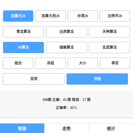
加拿大28
加拿大西28
台湾28
比特币28
青龙算法
白虎算法
天神算法
99算法
瑞兽算法
玄武算法
组合
杀组
大小
单双
双项
双组
100期 正确：43 期 错误：57 期
正确率：43%
预测
走势
统计