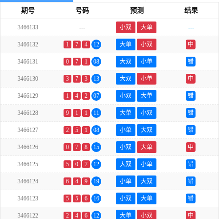
期号
号码
预测
结果
3466133
---
小双
大单
---
3466132
1
7
4
12
大单
小双
中
3466131
0
7
1
08
大双
小单
错
3466130
3
7
3
13
大双
小单
中
3466129
1
4
2
07
小双
大单
错
3466128
9
1
1
11
大单
小双
错
3466127
2
5
1
08
小单
大双
错
3466126
0
7
8
15
小双
大单
中
3466125
5
0
7
12
大双
小单
错
3466124
6
4
9
19
小单
大双
错
3466123
5
5
6
16
小双
大单
错
3466122
2
4
6
12
大单
小双
中