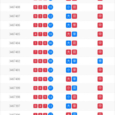
3467408
9
2
5
16
小
双
中
3467407
9
3
0
12
大
双
中
3467406
5
1
1
07
大
单
中
3467405
4
7
5
16
大
单
中
3467404
1
5
0
06
大
双
中
3467403
7
8
1
16
大
双
中
3467402
0
8
0
08
大
单
错
3467401
8
6
5
19
小
单
中
3467400
0
9
9
18
大
单
中
3467399
0
4
3
07
小
双
中
3467398
5
0
9
14
小
双
中
3467397
0
4
7
11
大
单
中