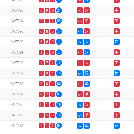
3467396
1
8
8
17
大
双
中
3467395
6
9
9
24
大
双
中
3467394
2
1
2
05
小
单
中
3467393
6
8
0
14
小
双
中
3467392
5
6
0
11
大
双
错
3467391
1
1
9
11
小
双
中
3467390
4
7
1
12
小
双
中
3467389
2
9
4
15
小
双
错
3467388
2
0
4
06
小
单
中
3467387
4
2
1
07
小
单
中
3467386
9
1
0
10
大
双
中
3467385
7
5
3
15
小
单
中
3467384
2
1
1
04
大
单
错