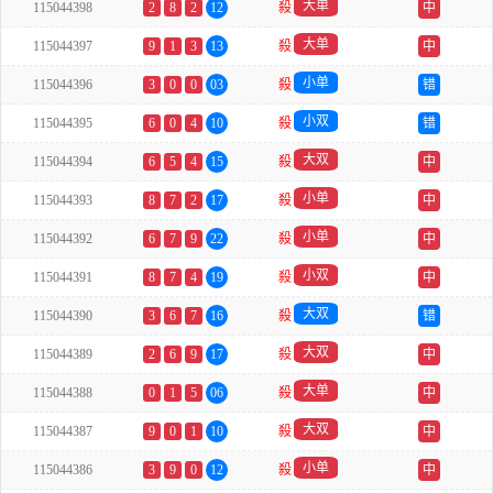
大单
115044398
2
8
2
12
殺
中
大单
115044397
9
1
3
13
殺
中
小单
115044396
3
0
0
03
殺
错
小双
115044395
6
0
4
10
殺
错
大双
115044394
6
5
4
15
殺
中
小单
115044393
8
7
2
17
殺
中
小单
115044392
6
7
9
22
殺
中
小双
115044391
8
7
4
19
殺
中
大双
115044390
3
6
7
16
殺
错
大双
115044389
2
6
9
17
殺
中
大单
115044388
0
1
5
06
殺
中
大双
115044387
9
0
1
10
殺
中
小单
115044386
3
9
0
12
殺
中