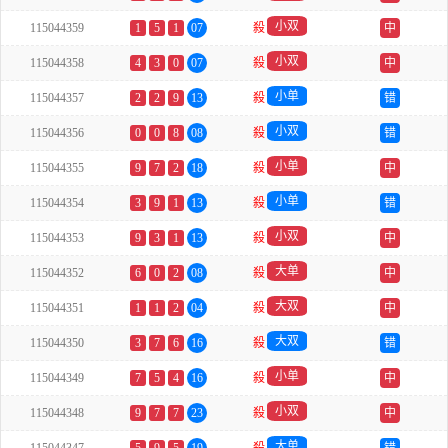
小双
115044359
1
5
1
07
殺
中
小双
115044358
4
3
0
07
殺
中
小单
115044357
2
2
9
13
殺
错
小双
115044356
0
0
8
08
殺
错
小单
115044355
9
7
2
18
殺
中
小单
115044354
3
9
1
13
殺
错
小双
115044353
9
3
1
13
殺
中
大单
115044352
6
0
2
08
殺
中
大双
115044351
1
1
2
04
殺
中
大双
115044350
3
7
6
16
殺
错
小单
115044349
7
5
4
16
殺
中
小双
115044348
9
7
7
23
殺
中
大单