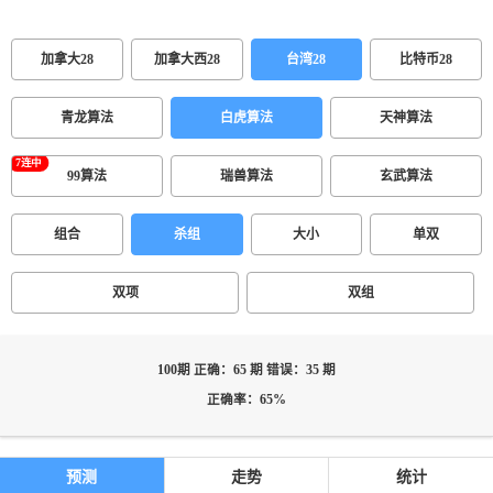
加拿大28
加拿大西28
台湾28
比特币28
青龙算法
白虎算法
天神算法
99算法
瑞兽算法
玄武算法
组合
杀组
大小
单双
双项
双组
100期 正确：65 期 错误：35 期
正确率：65%
预测
走势
统计