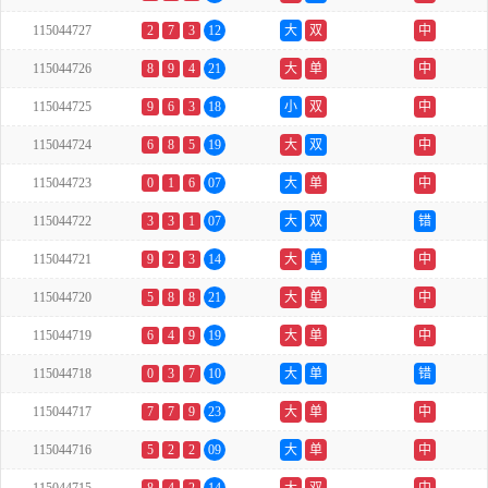
115044727
2
7
3
12
大
双
中
115044726
8
9
4
21
大
单
中
115044725
9
6
3
18
小
双
中
115044724
6
8
5
19
大
双
中
115044723
0
1
6
07
大
单
中
115044722
3
3
1
07
大
双
错
115044721
9
2
3
14
大
单
中
115044720
5
8
8
21
大
单
中
115044719
6
4
9
19
大
单
中
115044718
0
3
7
10
大
单
错
115044717
7
7
9
23
大
单
中
115044716
5
2
2
09
大
单
中