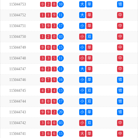
115044753
0
2
8
10
大
单
错
115044752
1
1
9
11
大
单
中
115044751
5
9
3
17
小
单
中
115044750
1
2
0
03
小
双
中
115044749
9
0
6
15
小
单
中
115044748
3
3
5
11
小
单
中
115044747
6
2
3
11
大
单
中
115044746
0
7
9
16
小
单
错
115044745
4
7
4
15
小
双
错
115044744
8
0
9
17
小
双
错
115044743
9
9
2
20
小
单
错
115044742
3
0
0
03
小
双
中
115044741
3
6
6
15
大
单
中