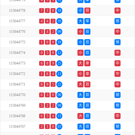
115044779
4
5
3
12
大
单
错
115044778
7
3
8
18
小
双
中
115044777
4
4
2
10
大
单
错
115044776
3
4
2
09
小
双
中
115044775
1
9
9
19
小
双
错
115044774
0
5
8
13
小
双
中
115044773
8
8
9
25
大
单
中
115044772
1
8
4
13
小
单
中
115044771
8
9
5
22
大
双
中
115044770
6
3
0
09
大
双
错
115044769
5
2
2
09
大
双
错
115044768
6
5
4
15
大
双
中
115044767
2
1
0
03
大
双
错