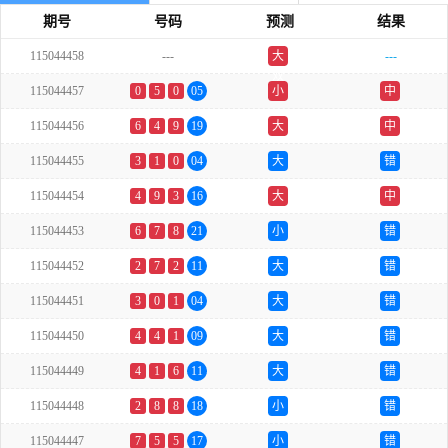
期号
号码
预测
结果
115044458
---
大
---
双
115044457
0
5
0
05
小
中
115044456
6
4
9
19
大
中
115044455
3
1
0
04
大
错
115044454
4
9
3
16
大
中
115044453
6
7
8
21
小
错
115044452
2
7
2
11
大
错
115044451
3
0
1
04
大
错
115044450
4
4
1
09
大
错
115044449
4
1
6
11
大
错
115044448
2
8
8
18
小
错
115044447
7
5
5
17
小
错