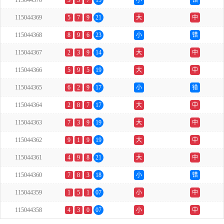
115044370
3
5
7
15
小
错
115044369
5
7
9
21
大
中
115044368
8
9
6
23
小
错
115044367
2
3
9
14
大
中
115044366
5
9
5
19
大
中
115044365
6
2
9
17
小
错
115044364
2
8
7
17
大
中
115044363
7
3
9
19
大
中
115044362
9
1
9
19
大
中
115044361
4
9
8
21
大
中
115044360
7
8
3
18
小
错
115044359
1
5
1
07
小
中
115044358
4
3
0
07
小
中